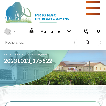
☰
Ma mairie
32
℃
ACCUEIL
»
LIRE, ELIRE 2023 !
»
20231013_175822
20231013_175822