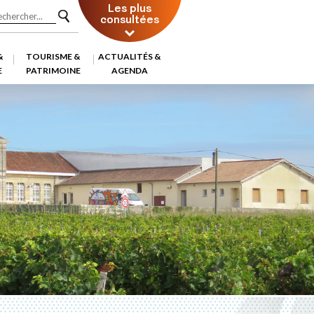
Les plus
consultées
&
TOURISME &
ACTUALITÉS &
E
PATRIMOINE
AGENDA