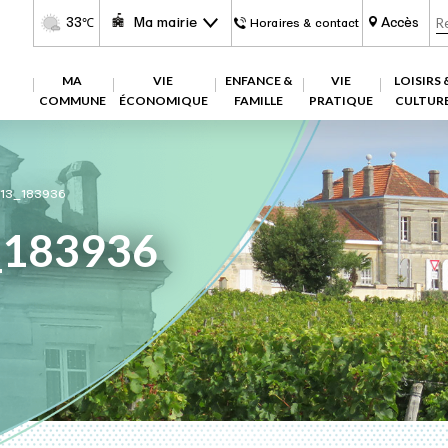
33
Ma mairie
Accès
℃
Horaires & contact
MA
VIE
ENFANCE &
VIE
LOISIRS 
COMMUNE
ÉCONOMIQUE
FAMILLE
PRATIQUE
CULTUR
13_183936
_183936