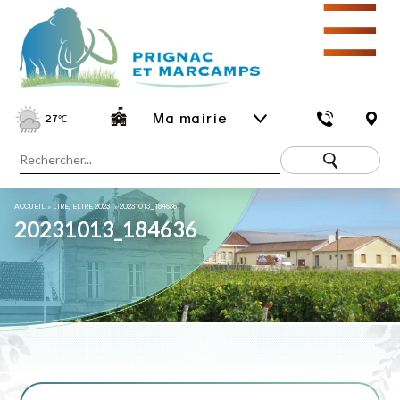
☰
Ma mairie
27
℃
ACCUEIL
»
LIRE, ELIRE 2023 !
»
20231013_184636
20231013_184636