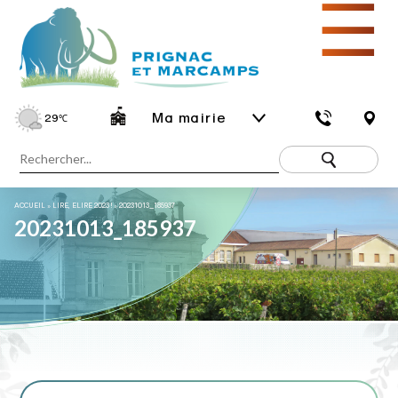
☰
Ma mairie
29
℃
ACCUEIL
»
LIRE, ELIRE 2023 !
»
20231013_185937
20231013_185937