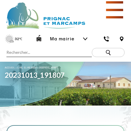
☰
Ma mairie
32
℃
ACCUEIL
»
LIRE, ELIRE 2023 !
»
20231013_191807
20231013_191807