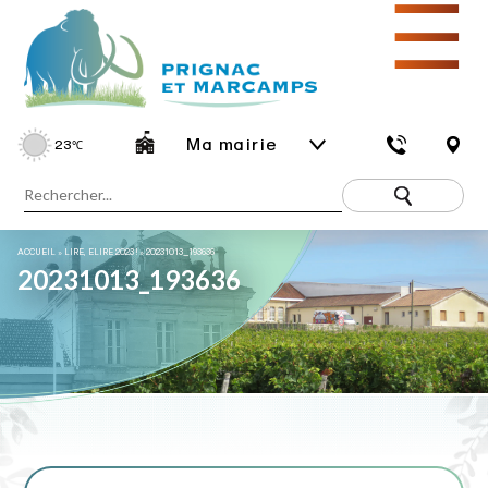
☰
Ma mairie
23
℃
ACCUEIL
»
LIRE, ELIRE 2023 !
»
20231013_193636
20231013_193636