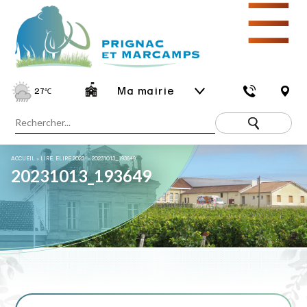
☰
Ma mairie
27
℃
ACCUEIL
»
LIRE, ELIRE 2023 !
»
20231013_193649
20231013_193649