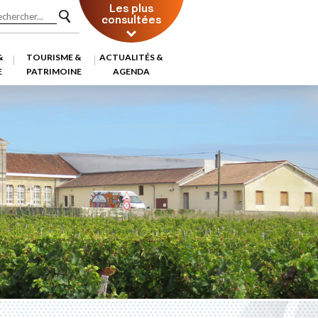
Les plus
consultées
&
TOURISME &
ACTUALITÉS &
E
PATRIMOINE
AGENDA