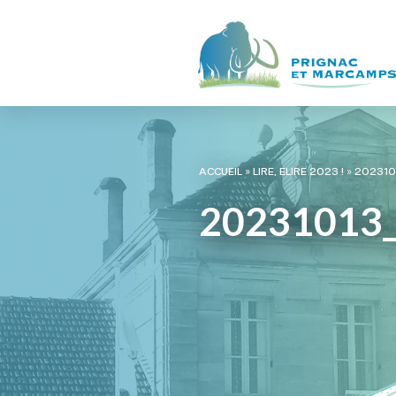
ACCUEIL
»
LIRE, ELIRE 2023 !
»
202310
20231013