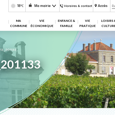
18
Ma mairie
Accès
℃
Horaires & contact
MA
VIE
ENFANCE &
VIE
LOISIRS 
COMMUNE
ÉCONOMIQUE
FAMILLE
PRATIQUE
CULTUR
13_201133
_201133