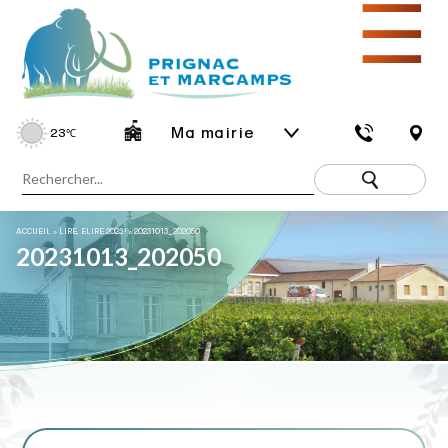
☰
Ma mairie
23
℃
ACCUEIL
»
LIRE, ELIRE 2023 !
»
20231013_202050
20231013_202050