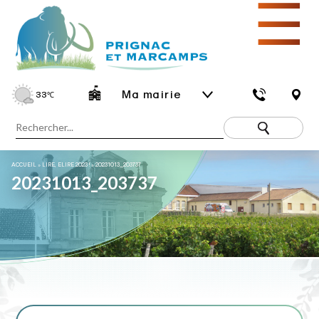
☰
Ma mairie
33
℃
ACCUEIL
»
LIRE, ELIRE 2023 !
»
20231013_203737
20231013_203737