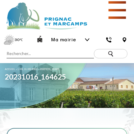
☰
Ma mairie
30
℃
ACCUEIL
»
LIRE, ELIRE 2023 !
»
20231016_164625
20231016_164625