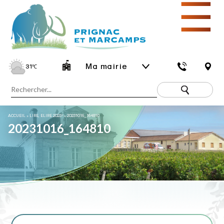
☰
Ma mairie
31
℃
ACCUEIL
»
LIRE, ELIRE 2023 !
»
20231016_164810
20231016_164810