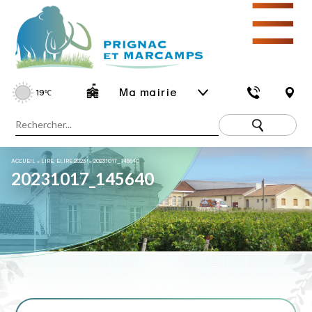
☰
Ma mairie
19
℃
ACCUEIL
»
LIRE, ELIRE 2023 !
»
20231017_145640
20231017_145640