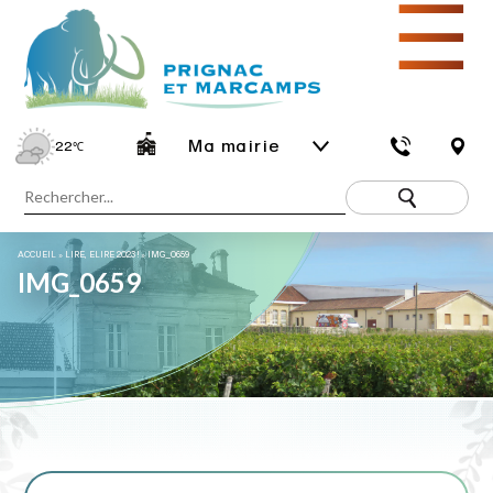
☰
Ma mairie
22
℃
ACCUEIL
»
LIRE, ELIRE 2023 !
»
IMG_0659
IMG_0659