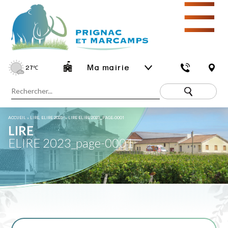
☰
Ma mairie
27
℃
ACCUEIL
»
LIRE, ELIRE 2023 !
»
LIRE ELIRE 2023_PAGE-0001
LIRE
ELIRE 2023_page-0001