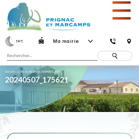
☰
Ma mairie
14
℃
ACCUEIL
»
LIRE, ELIRE 2024 !
»
20240507_175621
20240507_175621