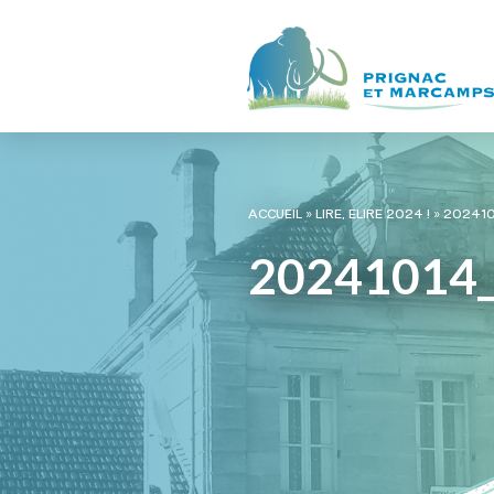
ACCUEIL
»
LIRE, ELIRE 2024 !
»
202410
20241014