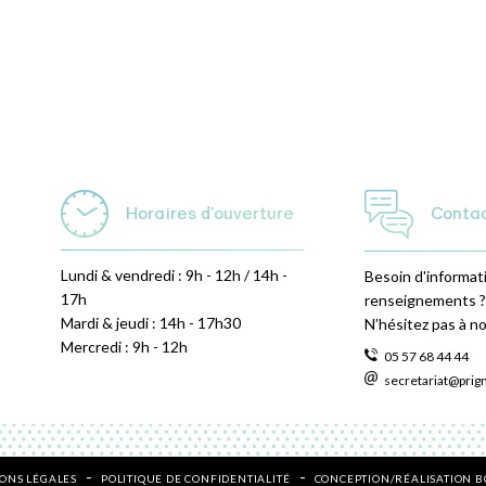
Horaires d'ouverture
Conta
Lundi & vendredi : 9h - 12h / 14h -
Besoin d'informat
17h
renseignements ?
Mardi & jeudi : 14h - 17h30
N’hésitez pas à n
Mercredi : 9h - 12h
05 57 68 44 44
secretariat@prig
ONS LÉGALES
POLITIQUE DE CONFIDENTIALITÉ
CONCEPTION/RÉALISATION 