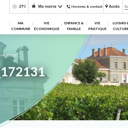
21
Ma mairie
Accès
℃
Horaires & contact
MA
VIE
ENFANCE &
VIE
LOISIRS 
COMMUNE
ÉCONOMIQUE
FAMILLE
PRATIQUE
CULTUR
14_172131
_172131