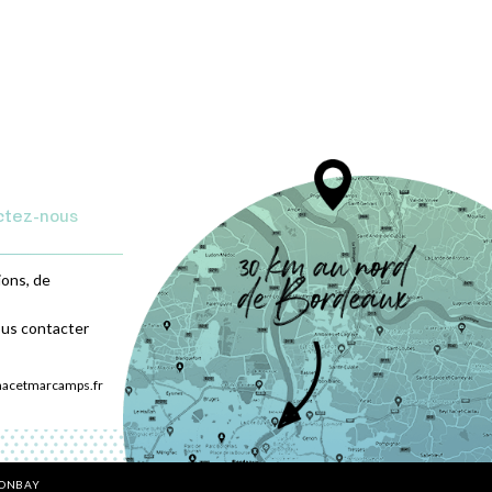
ctez-nous
ions, de
ous contacter
nacetmarcamps.fr
BONBAY