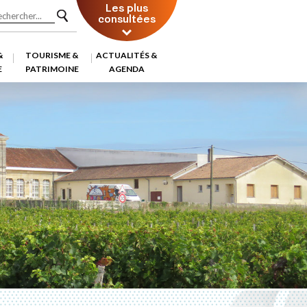
Les plus
consultées
&
TOURISME &
ACTUALITÉS &
E
PATRIMOINE
AGENDA