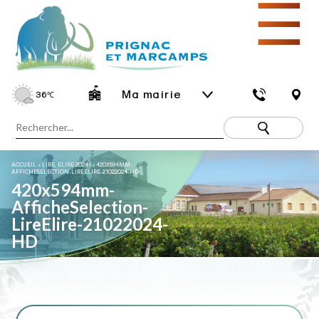
☰
Ma mairie
36
℃
ACCUEIL
»
LIRE, ELIRE 2024 !
»
420X594MM-
AFFICHESELECTION-LIREELIRE-21022024-HD
420x594mm-
AfficheSelection-
LireElire-21022024-
HD