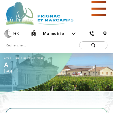
☰
Ma mairie
14
℃
ACCUEIL
»
LIRE, ÉLIRE 2025 !
»
A L’EAU !
A
l’eau !