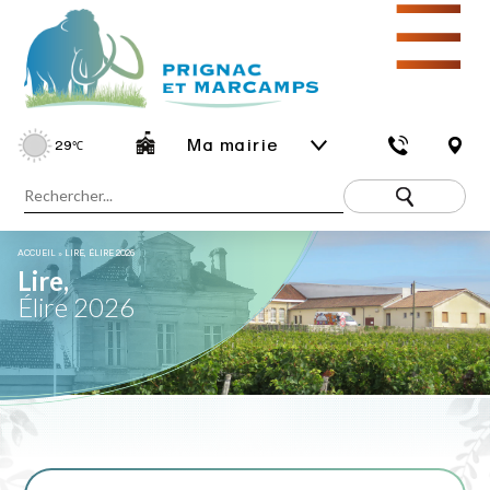
☰
Ma mairie
29
℃
ACCUEIL
»
LIRE, ÉLIRE 2026
Lire,
Élire 2026