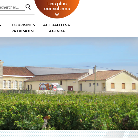
Les plus
consultées
&
TOURISME &
ACTUALITÉS &
E
PATRIMOINE
AGENDA