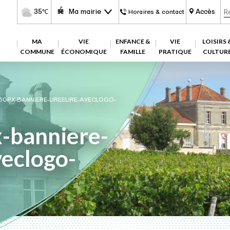
35
Ma mairie
Accès
℃
Horaires & contact
MA
VIE
ENFANCE &
VIE
LOISIRS 
COMMUNE
ÉCONOMIQUE
FAMILLE
PRATIQUE
CULTUR
0PX-BANNIERE-LIREELIRE-AVECLOGO-
-banniere-
veclogo-