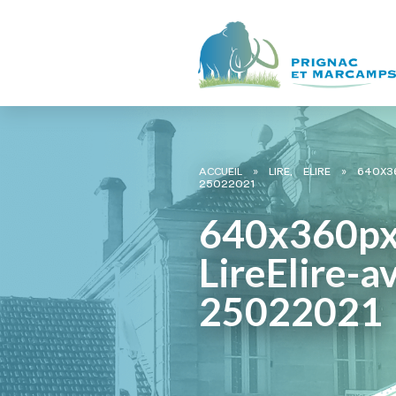
ACCUEIL
»
LIRE, ELIRE
»
640X36
25022021
640x360px
LireElire-a
25022021