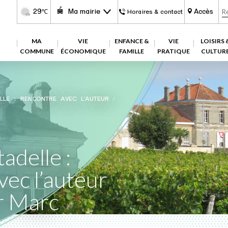
29
Ma mairie
Accès
℃
Horaires & contact
MA
VIE
ENFANCE &
VIE
LOISIRS 
COMMUNE
ÉCONOMIQUE
FAMILLE
PRATIQUE
CULTUR
ELLE : RENCONTRE AVEC L’AUTEUR /
tadelle :
vec l’auteur
ur Marc