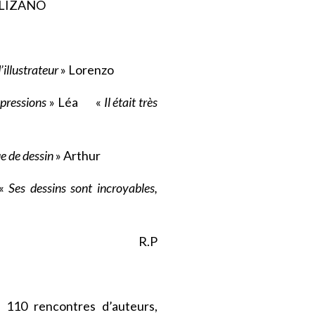
c LIZANO
’illustrateur
» Lorenzo
xpressions
» Léa «
Il était très
ue de dessin
» Arthur
«
Ses dessins sont incroyables,
R.P
 110 rencontres d’auteurs,