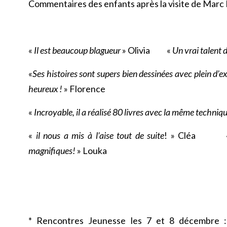
Commentaires des enfants après la visite de Mar
«
Il est beaucoup blagueur
» Olivia «
Un vrai talent d
«
Ses histoires sont supers bien dessinées avec plein d’e
heureux !
» Florence
«
Incroyable, il a réalisé 80 livres avec la même techniq
«
il nous a mis à l’aise tout de suite
! » Cléa 
magnifiques!
» Louka
* Rencontres Jeunesse les 7 et 8 décembre :