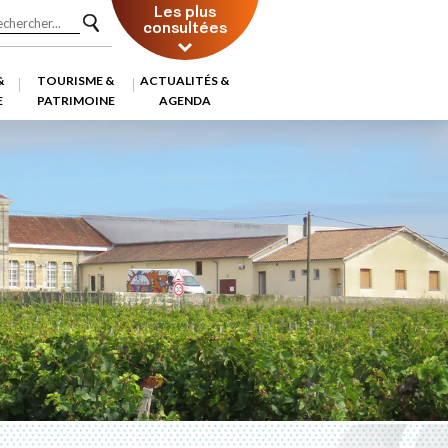
Les plus
consultées
&
TOURISME &
ACTUALITÉS &
E
PATRIMOINE
AGENDA