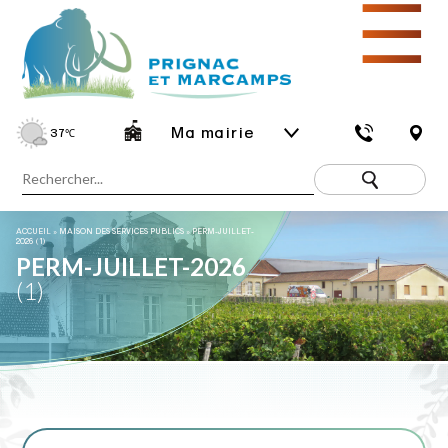
☰
Ma mairie
37
℃
ACCUEIL
»
MAISON DES SERVICES PUBLICS
»
PERM-JUILLET-
2026 (1)
PERM-JUILLET-2026
(1)