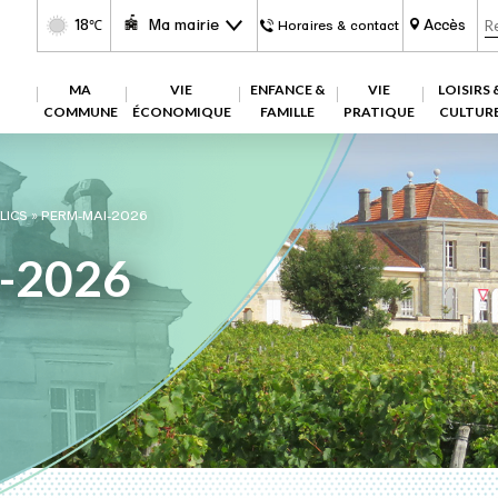
18
Ma mairie
Accès
℃
Horaires & contact
MA
VIE
ENFANCE &
VIE
LOISIRS 
COMMUNE
ÉCONOMIQUE
FAMILLE
PRATIQUE
CULTUR
LICS
»
PERM-MAI-2026
-2026