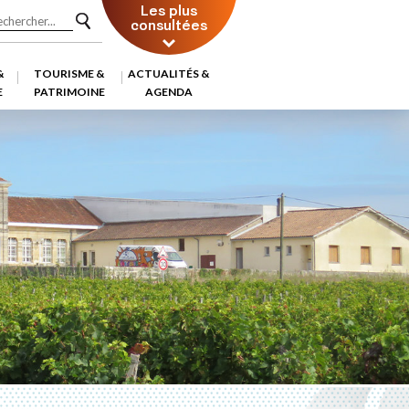
Les plus
consultées
&
TOURISME &
ACTUALITÉS &
E
PATRIMOINE
AGENDA