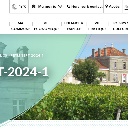
17
Ma mairie
Accès
℃
Horaires & contact
MA
VIE
ENFANCE &
VIE
LOISIRS 
COMMUNE
ÉCONOMIQUE
FAMILLE
PRATIQUE
CULTUR
LICS
»
PERM-SEPT-2024-1
-2024-1