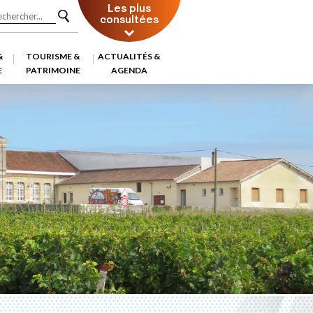
Les plus
consultées
&
TOURISME &
ACTUALITÉS &
E
PATRIMOINE
AGENDA