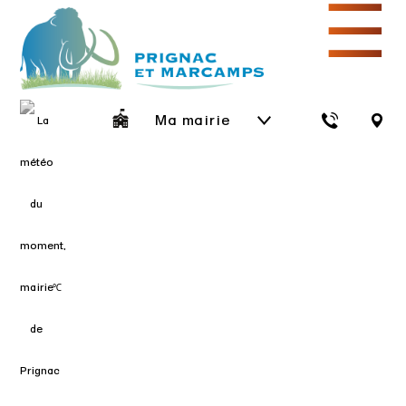
☰
Ma mairie
℃