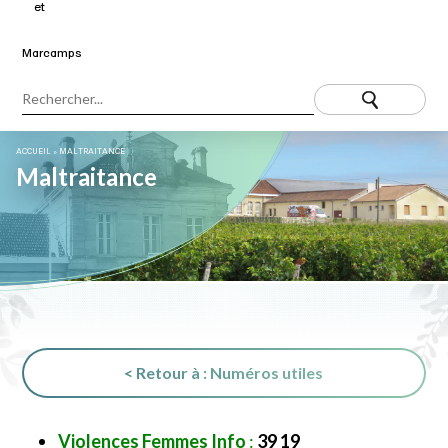
ACCUEIL
»
MALTRAITANCE
Maltraitance
< Retour à : Numéros utiles
Violences Femmes Info
:
39 19