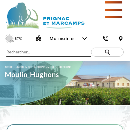
☰
Ma mairie
37
℃
ACCUEIL
»
MOULIN DES HUGHONS
»
MOULIN_HUGHONS
Moulin_Hughons