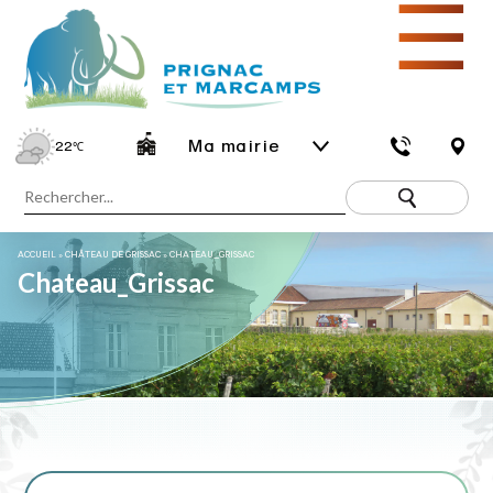
☰
Ma mairie
22
℃
ACCUEIL
»
CHÂTEAU DE GRISSAC
»
CHATEAU_GRISSAC
Chateau_Grissac