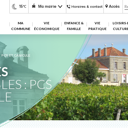
15
Ma mairie
Accès
℃
Horaires & contact
MA
VIE
ENFANCE &
VIE
LOISIRS 
COMMUNE
ÉCONOMIQUE
FAMILLE
PRATIQUE
CULTUR
 PCS ET CANICULE
S
ES : PCS
LE