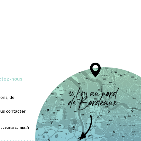
ctez-nous
ions, de
ous contacter
nacetmarcamps.fr