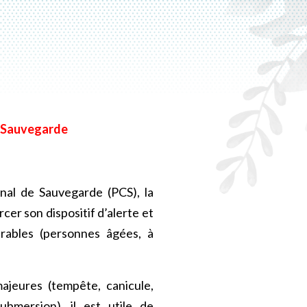
e Sauvegarde
nal de Sauvegarde (PCS), la
r son dispositif d’alerte et
rables (personnes âgées, à
ajeures (tempête, canicule,
ubmersion), il est utile de