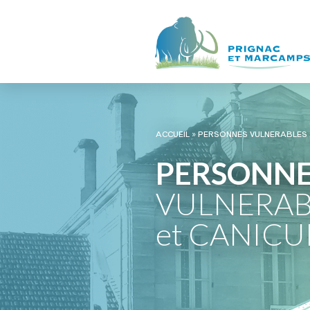
ACCUEIL
»
PERSONNES VULNERABLES :
PERSONNE
VULNERABL
et CANICU