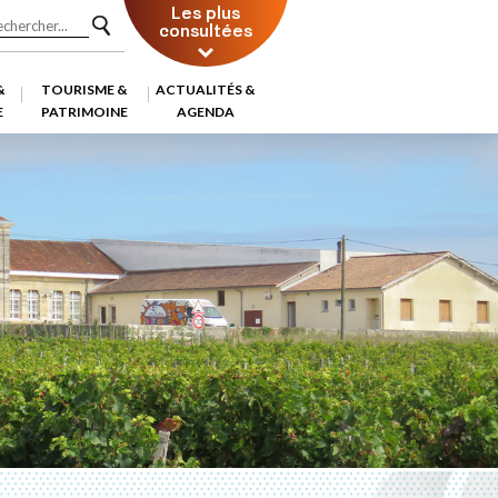
Les plus
consultées
&
TOURISME &
ACTUALITÉS &
E
PATRIMOINE
AGENDA