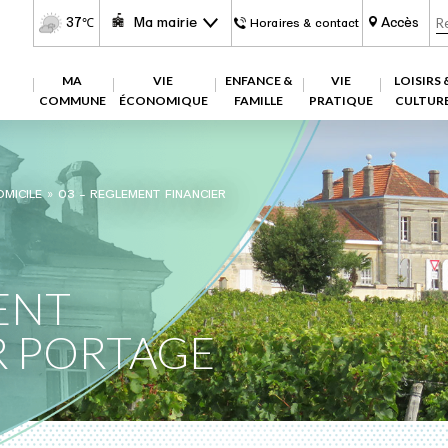
37
Ma mairie
Accès
℃
Horaires & contact
MA
VIE
ENFANCE &
VIE
LOISIRS 
COMMUNE
ÉCONOMIQUE
FAMILLE
PRATIQUE
CULTUR
MICILE
»
03 – REGLEMENT FINANCIER
ENT
R PORTAGE