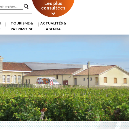
Les plus
consultées
&
TOURISME &
ACTUALITÉS &
E
PATRIMOINE
AGENDA