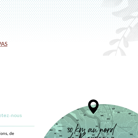
PAS
ctez-nous
ions, de