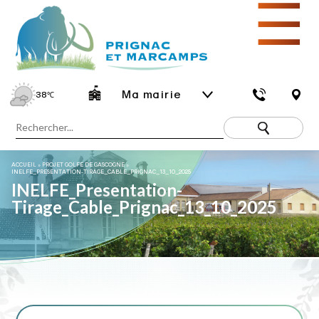
☰
Ma mairie
38
℃
ACCUEIL
»
PROJET GOLFE DE GASCOGNE
»
INELFE_PRESENTATION-TIRAGE_CABLE_PRIGNAC_13_10_2025
INELFE_Presentation-
Tirage_Cable_Prignac_13_10_2025