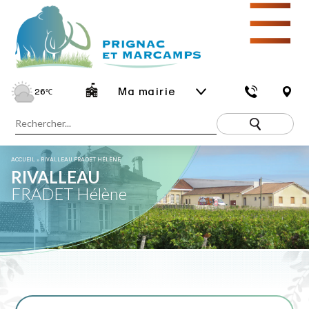
☰
Ma mairie
26
℃
ACCUEIL
»
RIVALLEAU FRADET HÉLÈNE
RIVALLEAU
FRADET Hélène