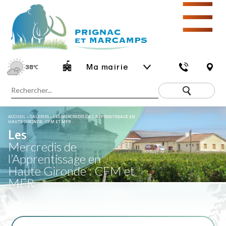
☰
Ma mairie
38
℃
ACCUEIL
»
GALERIES
»
LES MERCREDIS DE L’APPRENTISSAGE EN
HAUTE GIRONDE : CFM ET MFR
Les
Mercredis de
l’Apprentissage en
Haute Gironde : CFM et
MFR