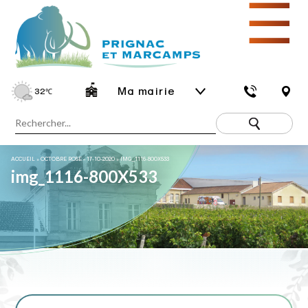
☰
Ma mairie
32
℃
ACCUEIL
»
OCTOBRE ROSE – 17-10-2020
»
IMG_1116-800X533
img_1116-800X533