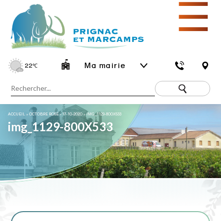
☰
Ma mairie
22
℃
ACCUEIL
»
OCTOBRE ROSE – 17-10-2020
»
IMG_1129-800X533
img_1129-800X533