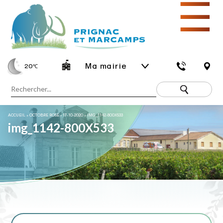
☰
Ma mairie
20
℃
ACCUEIL
»
OCTOBRE ROSE – 17-10-2020
»
IMG_1142-800X533
img_1142-800X533