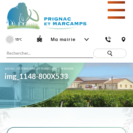
☰
Ma mairie
15
℃
ACCUEIL
»
OCTOBRE ROSE – 17-10-2020
»
IMG_1148-800X533
img_1148-800X533