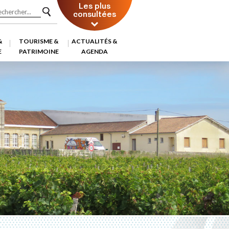
Les plus
consultées
&
TOURISME &
ACTUALITÉS &
E
PATRIMOINE
AGENDA