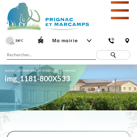
☰
Ma mairie
36
℃
ACCUEIL
»
OCTOBRE ROSE – 17-10-2020
»
IMG_1181-800X533
img_1181-800X533