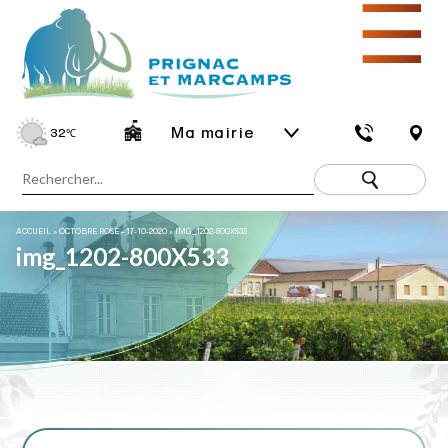
☰
Ma mairie
32
℃
ACCUEIL
»
OCTOBRE ROSE – 17-10-2020
»
IMG_1202-800X533
img_1202-800X533