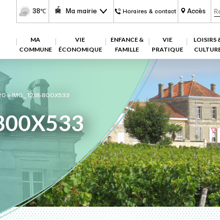
38
Ma mairie
Accès
℃
Horaires & contact
MA
VIE
ENFANCE &
VIE
LOISIRS 
COMMUNE
ÉCONOMIQUE
FAMILLE
PRATIQUE
CULTUR
20
»
IMG_1218-800X533
800X533