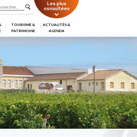
Les plus
consultées
&
TOURISME &
ACTUALITÉS &
E
PATRIMOINE
AGENDA