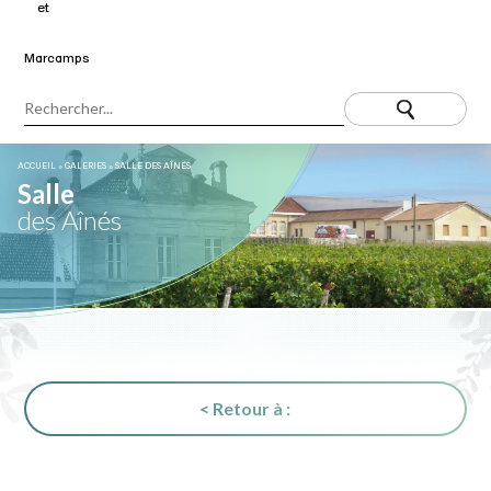
ACCUEIL
»
GALERIES
»
SALLE DES AÎNÉS
Salle
des Aînés
< Retour à :