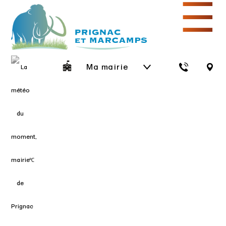
☰
Ma mairie
℃