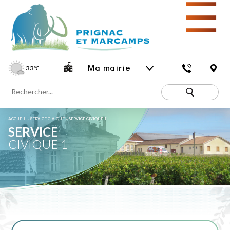
☰
Ma mairie
33
℃
ACCUEIL
»
SERVICE CIVIQUE
»
SERVICE CIVIQUE 1
SERVICE
CIVIQUE 1