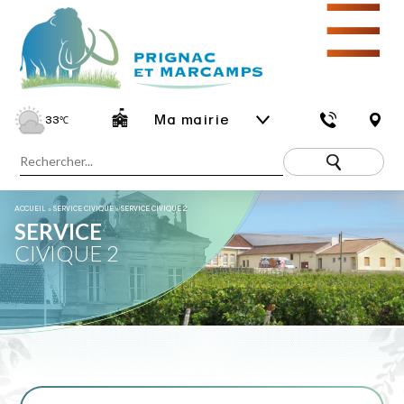
☰
Ma mairie
33
℃
ACCUEIL
»
SERVICE CIVIQUE
»
SERVICE CIVIQUE 2
SERVICE
CIVIQUE 2