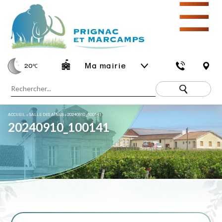
☰
Ma mairie
20
℃
ACCUEIL
»
SALLE DES AÎNÉS
»
20240910_100141
20240910_100141