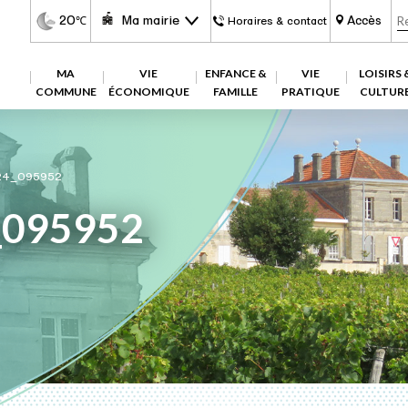
20
Ma mairie
Accès
℃
Horaires & contact
MA
VIE
ENFANCE &
VIE
LOISIRS 
COMMUNE
ÉCONOMIQUE
FAMILLE
PRATIQUE
CULTUR
24_095952
_095952