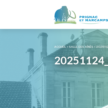
ACCUEIL
»
SALLE DES AÎNÉS
»
202511
20251124