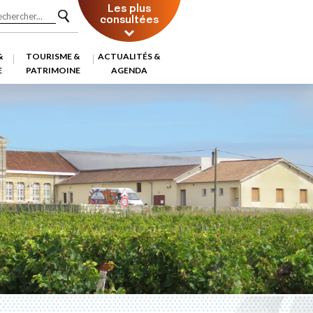
Les plus
consultées
&
TOURISME &
ACTUALITÉS &
E
PATRIMOINE
AGENDA