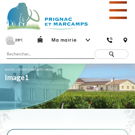
☰
Ma mairie
28
℃
ACCUEIL
»
DICRIM ET SÉCURITÉ
»
IMAGE1
Image1