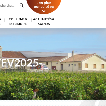
Les plus
consultées
&
TOURISME &
ACTUALITÉS &
E
PATRIMOINE
AGENDA
EV2025-