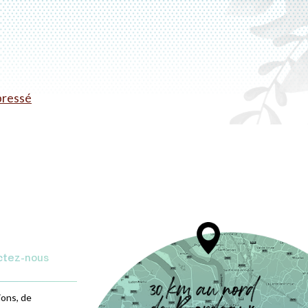
ressé
ctez-nous
ions, de