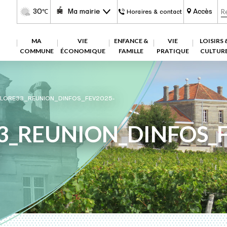
30
Ma mairie
Accès
℃
Horaires & contact
MA
VIE
ENFANCE &
VIE
LOISIRS 
COMMUNE
ÉCONOMIQUE
FAMILLE
PRATIQUE
CULTUR
PLORE33_REUNION_DINFOS_FEV2025-
3_REUNION_DINFOS_F