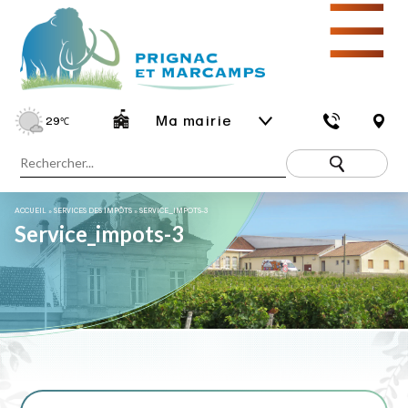
☰
Ma mairie
29
℃
ACCUEIL
»
SERVICES DES IMPÔTS
»
SERVICE_IMPOTS-3
Service_impots-3