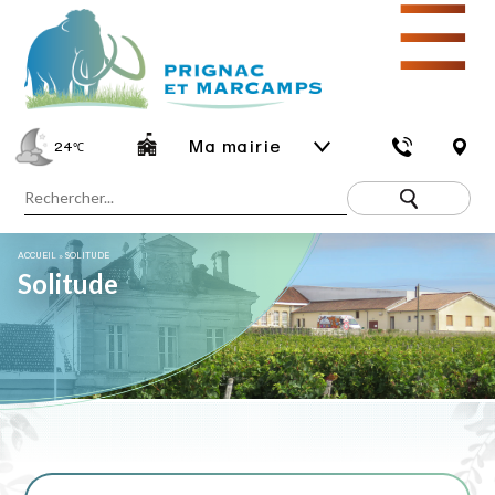
☰
Ma mairie
24
℃
ACCUEIL
»
SOLITUDE
Solitude